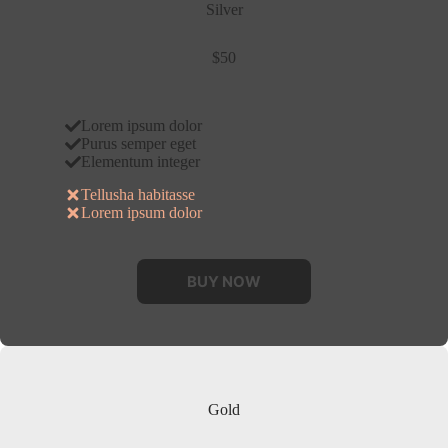
Silver
$50
Lorem ipsum dolor
Purus semper eget
Elementum integer
Tellusha habitasse
Lorem ipsum dolor
BUY NOW
Gold